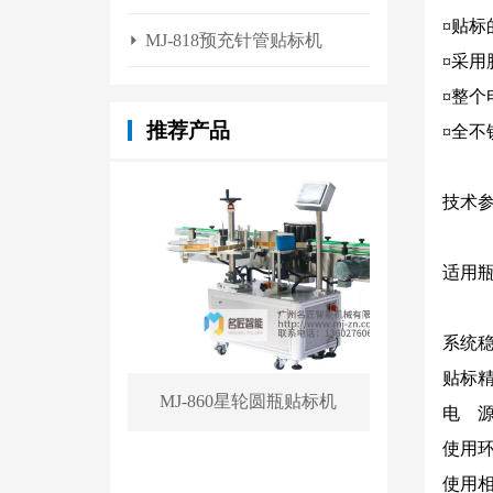
¤贴
MJ-818预充针管贴标机
¤采
¤整个
推荐产品
¤全
技术
适用
系统
贴标
MJ-860星轮圆瓶贴标机
电
源：
使用
使用