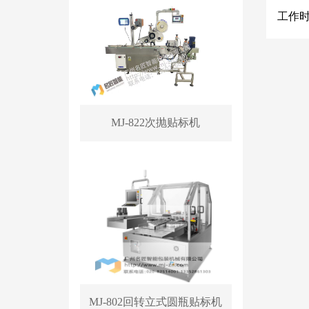
工作
MJ-822次抛贴标机
MJ-802回转立式圆瓶贴标机