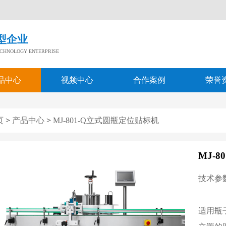
！
型企业
TECHNOLOGY ENTERPRISE
品中心
视频中心
合作案例
荣誉
页
>
产品中心
>
MJ-801-Q立式圆瓶定位贴标机
MJ-
技术参
适用瓶子： 直径Φ20-Φ90mm，长