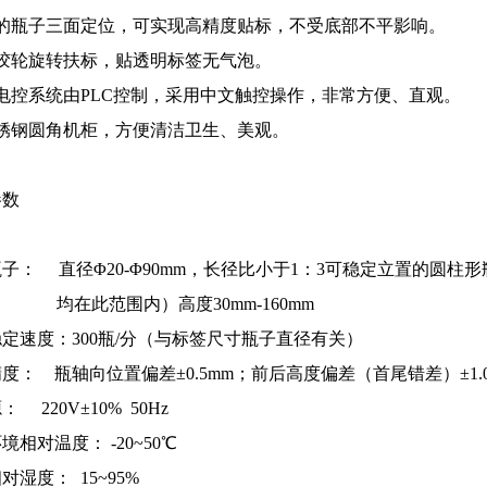
标的瓶子三面定位，可实现高精度贴标，不受底部不平影响。
用胶轮旋转扶标，贴透明标签无气泡。
电控系统由PLC控制，采用中文触控操作，非常方便、直观。
不锈钢圆角机柜，方便清洁卫生、美观。
参数
瓶子：
直径
Φ20-Φ90mm，长径比小于1：3可稳定立置的圆柱形瓶子
均在此范围内）高度30mm-160mm
稳定速度：
300瓶/分（与标签尺寸瓶子直径有关）
精度：
瓶轴向位置偏差
±0.5mm；前后高度偏差（首尾错差）±1.
 220V±10% 50Hz
环境相对温度：
-20~50℃
相对湿度：
15~95%