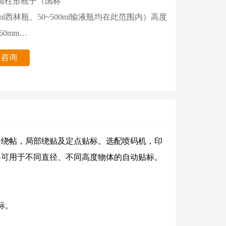
圆柱形瓶子（国标
20ml西林瓶、50~500ml输液瓶均在此范围内）高度
160mm
定速度：300瓶/分（与标签尺寸瓶子直径有关）
即咨询
mm；前后高度偏差
差）±1.0mm
电 源： 220V±10% 50Hz
相对温度： -20~50℃
湿度： 15~95%
全绕帖，局部绕贴及定点贴标。选配喷码机，印
工作时间： 维护良好条件下可24小时连续运行
器可用于不同直径、不同高度物体的自动贴标。
标。