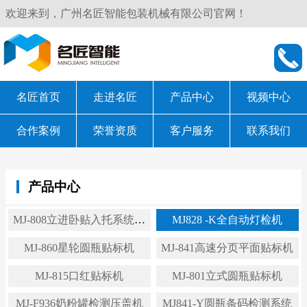
欢迎来到，广州名匠智能包装机械有限公司官网！
名匠首页
走进名匠
产品中心
视频中心
合作案例
荣誉资质
客户服务
联系我们
产品中心
MJ-808立进卧贴入托系统贴
MJ828 -K全自动灯检机
标机
MJ-860星轮圆瓶贴标机
MJ-841高速分页平面贴标机
MJ-815口红贴标机
MJ-801立式圆瓶贴标机
MJ-F936奶粉罐检测压盖机
MJ841-Y圆瓶条码检测系统