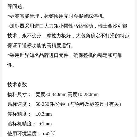
等问题。
贴标速度： 50-250件/分钟（与物料及标签尺寸有关）
¤标签智能管理，标签快用完时会报警或停机。
停标精度： ±0.3mm
¤送标器采用进口大力矩小惯性马达驱动，瑞士金沙刚辊
贴标机精度： ±1mm
技术，永不变形，摩擦力极好，大包角确定不打滑的特点
使用环境温度：5-45℃
保证了送标功能的高精度运行。
使用环境湿度：15-90%（无冷凝）
¤采用世界知名品牌进口元件，确保整机的稳定和可靠
输送带宽度： 91mm
性。
外形尺寸： (L)2180mm*(W)810mm*(H)1600mm
技术参数
物料尺寸：
宽度
30-340mm;高度10-280mm
贴标速度：
50-250件/分钟（与物料及标签尺寸有关）
停标精度：
±0.3mm
贴标机精度：
±1mm
使用环境温度：
5-45℃