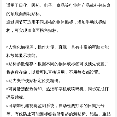
适用于日化、医药、电子、食品等行业的产品或外包装盒
¤动力夹带使贴标定位更精确。
的顶底面自动贴标。
¤可灵活选配热传印、热汤印字机或喷码机，同步完成打码
通过调节可适用不同规格的物体贴标，增加手动扶标结
及贴标。
构，可实现顶底面拐角贴标。
¤可增加机器视觉监测系统，自动检测打印的日期批号等。
有效防止可能因标签卷所引起的漏贴标、错贴、重贴等问
¤人性化触摸屏，操作方便、直观，具有丰富的帮助功能
题。
和故障显示功能。
¤标签智能管理，标签快用完时会报警或停机。
¤贴标参数储存：根据不同的物体或标签可以预先设置并
¤送标器采用进口大力矩小惯性马达驱动，瑞士金沙刚辊技
将参数存储，以后可以直接调用，不用每次都设置。
术，永不变形，摩擦力极好，大包角确定不打滑的特点保
¤动力夹带使贴标定位更精确。
证了送标功能的高精度运行。
¤可灵活选配热传印、热汤印字机或喷码机，同步完成打
¤采用世界知名品牌进口元件，确保整机的稳定和可靠性。
码及贴标。
¤可增加机器视觉监测系统，自动检测打印的日期批号
技术参数
等。有效防止可能因标签卷所引起的漏贴标、错贴、重贴
物料尺寸： 宽度30-340mm;高度10-280mm