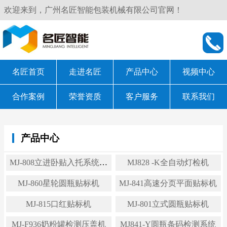
欢迎来到，广州名匠智能包装机械有限公司官网！
名匠首页
走进名匠
产品中心
视频中心
合作案例
荣誉资质
客户服务
联系我们
产品中心
MJ-808立进卧贴入托系统贴
MJ828 -K全自动灯检机
标机
MJ-860星轮圆瓶贴标机
MJ-841高速分页平面贴标机
MJ-815口红贴标机
MJ-801立式圆瓶贴标机
MJ-F936奶粉罐检测压盖机
MJ841-Y圆瓶条码检测系统