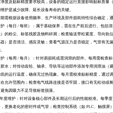
洁净度及贴标精度要求较高，设备的稳定运行直接影响贴标质量
期维护是减少故障、延长设备寿命的关键。
周期需根据设备使用频率、生产环境及部件损耗特性综合确定，
护（每日 / 每班）：属于基础保养，需在生产前后进行。包括
轮）的粉尘、标签残胶及物料碎屑；检查输送带松紧度、导向轨
感器）是否清洁、感应灵敏；查看气源压力是否稳定，气管有无
响。
护（每周 / 每月）：针对易损耗或需润滑的部件。每周需检查
留胶水；对传动齿轮、轴承、导轨等运动部件添加专用润滑油（
系统的运行温度，确保无过热现象。每月需校准贴标精度，通过
差在允许范围内；检查电气线路连接是否牢固，接口有无松动或
，避免因吸力不足导致标签脱落。
/ 年度维护：针对设备核心部件及长期运行后的性能校准。每季
修，更换老化的密封件或气管；检查控制系统（如 PLC、触摸屏