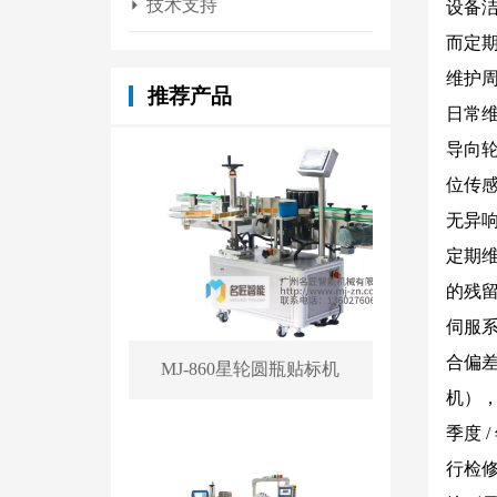
技术支持
设备
而定
维护
推荐产品
日常维
导向
位传
无异
定期维
的残
伺服
合偏
MJ-860星轮圆瓶贴标机
机）
季度 
行检