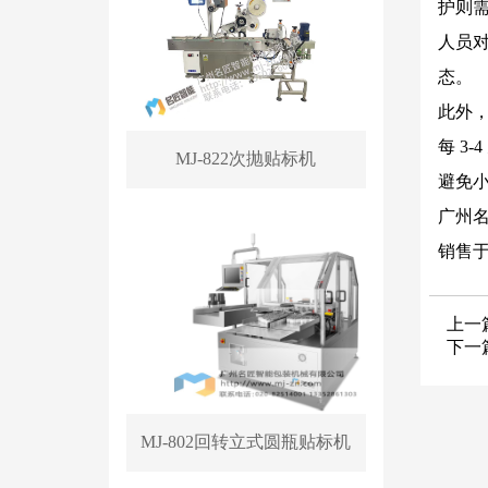
护则
人员
态。
此外
每 3
MJ-822次抛贴标机
避免
广州
销售于
上一
下一
MJ-802回转立式圆瓶贴标机